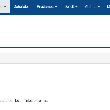
as
Materiales
Préstamos
Deficit
Vitrinas
M
curo con leves tintes purpuras.