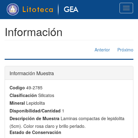
Pasar
Toggl
al
naviga
contenido
principal
Información
Anterior
Próximo
Información Muestra
Codigo
49-2785
Clasificación
Silicatos
Mineral
Lepidolita
Disponibilidad/Cantidad
1
Descripción de Muestra
Laminas compactas de lepidolita
(5cm). Color rosa claro y brillo perlado.
Estado de Conservación