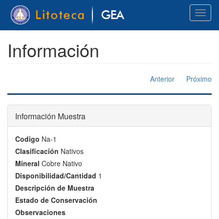
Pasar
Toggl
al
naviga
contenido
principal
Información
Anterior
Próximo
Información Muestra
Codigo
Na-1
Clasificación
Nativos
Mineral
Cobre Nativo
Disponibilidad/Cantidad
1
Descripción de Muestra
Estado de Conservación
Observaciones