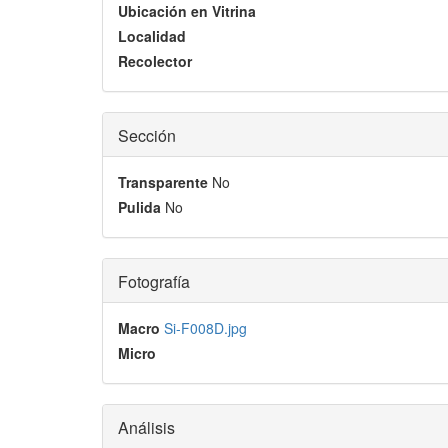
Ubicación en Vitrina
Localidad
Recolector
Sección
Transparente
No
Pulida
No
Fotografía
Macro
Si-F008D.jpg
Micro
Análisis