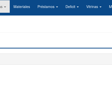
as
Materiales
Préstamos
Deficit
Vitrinas
M