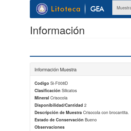
Pasar
Muestr
al
contenido
principal
Información
Información Muestra
Codigo
Si-F008D
Clasificación
Silicatos
Mineral
Crisocola
Disponibilidad/Cantidad
2
Descripción de Muestra
Crisocola con brocantita.
Estado de Conservación
Bueno
Observaciones