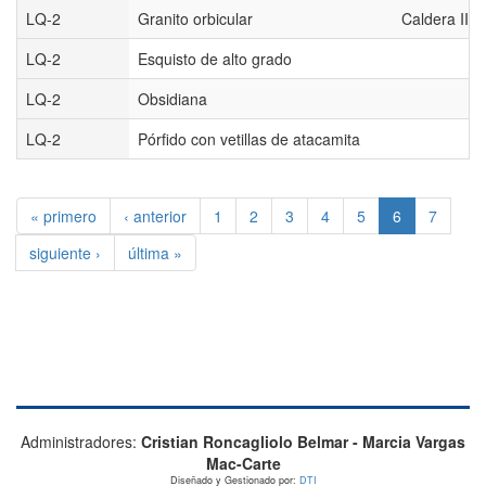
LQ-2
Granito orbicular
Caldera III 
LQ-2
Esquisto de alto grado
LQ-2
Obsidiana
LQ-2
Pórfido con vetillas de atacamita
« primero
‹ anterior
1
2
3
4
5
6
7
siguiente ›
última »
Administradores:
Cristian Roncagliolo Belmar - Marcia Vargas
Mac-Carte
Diseñado y Gestionado por:
DTI