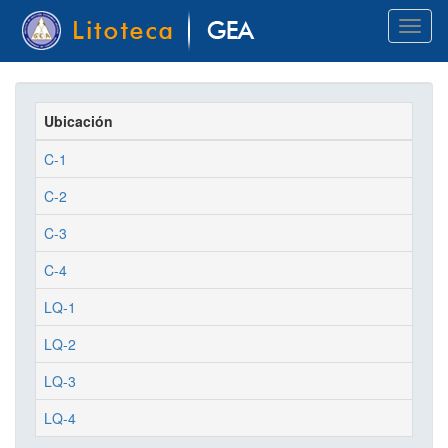
Pasar
Toggl
al
naviga
contenido
principal
Ubicación
C-1
C-2
C-3
C-4
LQ-1
LQ-2
LQ-3
LQ-4