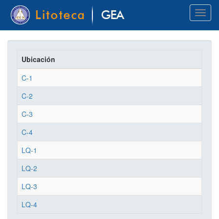
Pasar
Toggl
al
naviga
contenido
principal
Ubicación
C-1
C-2
C-3
C-4
LQ-1
LQ-2
LQ-3
LQ-4