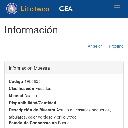
Pasar
Toggl
al
naviga
contenido
principal
Información
Anterior
Próximo
Información Muestra
Codigo
49E5855
Clasificación
Fosfatos
Mineral
Apatito
Disponibilidad/Cantidad
-
Descripción de Muestra
Apatito en cristales pequeños,
tabulares, color verdoso y brillo vitreo.
Estado de Conservación
Bueno