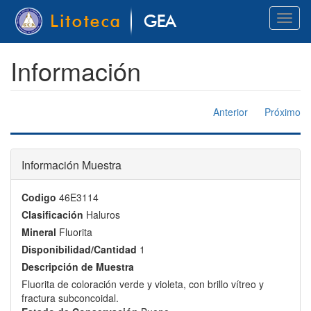
Pasar
Toggl
al
naviga
contenido
principal
Información
Anterior
Próximo
Información Muestra
Codigo
46E3114
Clasificación
Haluros
Mineral
Fluorita
Disponibilidad/Cantidad
1
Descripción de Muestra
Fluorita de coloración verde y violeta, con brillo vítreo y
fractura subconcoidal.