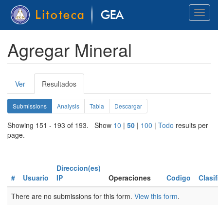
Pasar
Toggl
al
naviga
contenido
principal
Agregar Mineral
Solapas
Ver
Resultados
(solapa
principales
activa)
Solapas
Submissions
(solapa
Analysis
Tabla
Descargar
activa)
secundarias
Showing 151 - 193 of 193. Show
10
|
50
|
100
|
Todo
results per
page.
Direccion(es)
#
Usuario
IP
Operaciones
Codigo
Clasi
There are no submissions for this form.
View this form
.