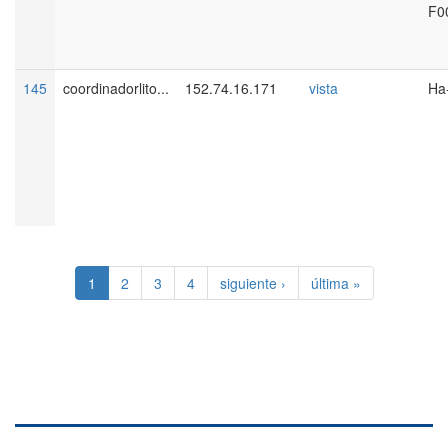
F0
145
coordinadorlito...
152.74.16.171
vista
Ha
1
2
3
4
siguiente ›
última »