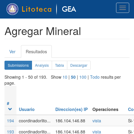
Pasar
Toggl
al
naviga
contenido
principal
Agregar Mineral
Solapas
Ver
Resultados
(solapa
principales
activa)
Solapas
Submissions
(solapa
Analysis
Tabla
Descargar
activa)
secundarias
Showing 1 - 50 of 193. Show
10
|
50
|
100
|
Todo
results per
page.
#
Usuario
Direccion(es) IP
Operaciones
Co
194
coordinadorlito...
186.104.146.88
vista
Si-
193
coordinadorlito...
186.104.146.88
vista
Si-