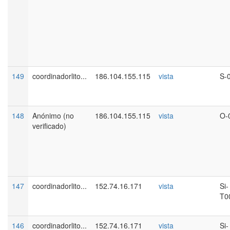
149
coordinadorlito...
186.104.155.115
vista
S-
148
Anónimo (no
186.104.155.115
vista
O-
verificado)
147
coordinadorlito...
152.74.16.171
vista
Si-
T0
146
coordinadorlito...
152.74.16.171
vista
Si-