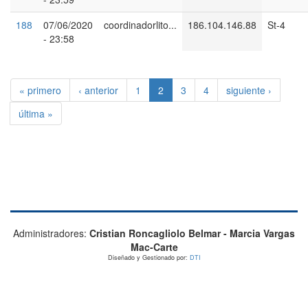
188
07/06/2020
coordinadorlito...
186.104.146.88
St-4
- 23:58
« primero
‹ anterior
1
2
3
4
siguiente ›
última »
Administradores:
Cristian Roncagliolo Belmar - Marcia Vargas
Mac-Carte
Diseñado y Gestionado por:
DTI