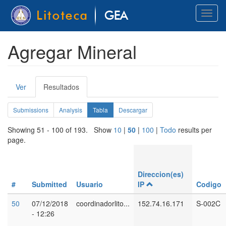
Pasar
Toggl
al
naviga
contenido
principal
Agregar Mineral
Solapas
Ver
Resultados
(solapa
principales
activa)
Solapas
Submissions
Analysis
Tabla
(solapa
Descargar
activa)
secundarias
Showing 51 - 100 of 193. Show
10
|
50
|
100
|
Todo
results per
page.
Direccion(es)
#
Submitted
Usuario
IP
Codigo
50
07/12/2018
coordinadorlito...
152.74.16.171
S-002C
- 12:26