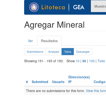
Pasar
Muestr
al
contenido
principal
Agregar Mineral
Solapas
Ver
Resultados
(solapa
principales
activa)
Solapas
Submissions
Analysis
Tabla
(solapa
Descargar
activa)
secundarias
Showing 151 - 193 of 193. Show
10
|
50
|
100
|
Todo
Direccion(es)
#
Submitted
Usuario
IP
Codigo
There are no submissions for this form.
View this for