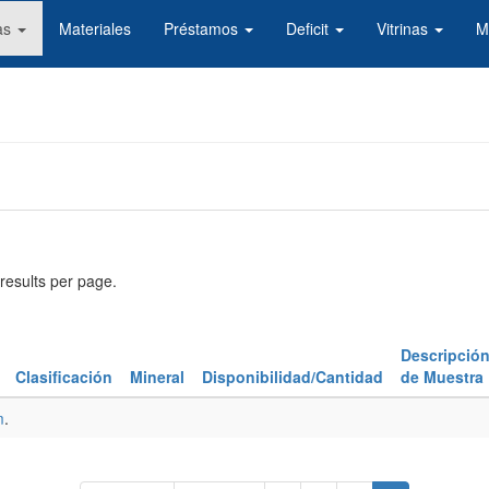
as
Materiales
Préstamos
Deficit
Vitrinas
M
results per page.
Descripció
Clasificación
Mineral
Disponibilidad/Cantidad
de Muestra
m
.