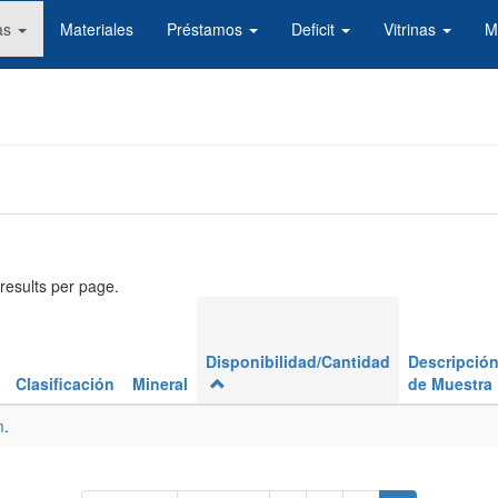
as
Materiales
Préstamos
Deficit
Vitrinas
M
results per page.
Disponibilidad/Cantidad
Descripció
Clasificación
Mineral
de Muestra
m
.