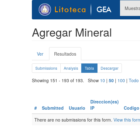
Pasar
Muestr
al
contenido
principal
Agregar Mineral
Solapas
Ver
Resultados
(solapa
principales
activa)
Solapas
Submissions
Analysis
Tabla
(solapa
Descargar
activa)
secundarias
Showing 151 - 193 of 193. Show
10
|
50
|
100
|
Todo
Direccion(es)
#
Submitted
Usuario
IP
Codigo
There are no submissions for this form.
View this for