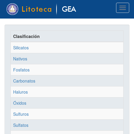
Pasar
Toggl
al
naviga
contenido
principal
Clasificación
Silicatos
Nativos
Fosfatos
Carbonatos
Haluros
Óxidos
Sulfuros
Sulfatos