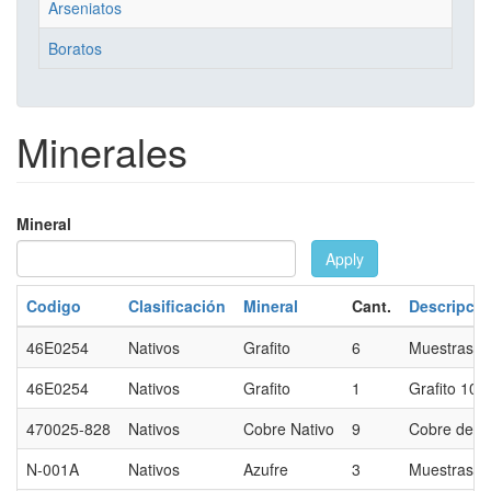
Arseniatos
Boratos
Minerales
Mineral
Apply
Codigo
Clasificación
Mineral
Cant.
Descripció
46E0254
Nativos
Grafito
6
Muestras de
46E0254
Nativos
Grafito
1
Grafito 10 
470025-828
Nativos
Cobre Nativo
9
Cobre de ha
N-001A
Nativos
Azufre
3
Muestras ta